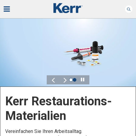
Play
Kerr Endodontie
Bewahren Sie, was wichtig ist – ganz bequem.
Kontrolle, Flexibilität und Zuverlässigkeit sind
entscheidend für Ihre Endodontieprodukte.