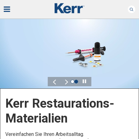
Play
Kerr Endodontie
Bewahren Sie, was wichtig ist – ganz bequem.
Kontrolle, Flexibilität und Zuverlässigkeit sind
entscheidend für Ihre Endodontieprodukte.