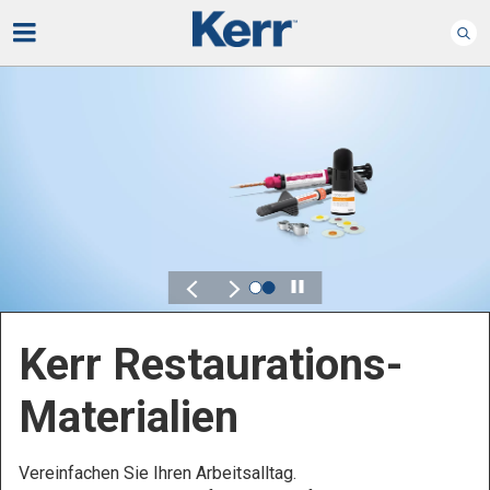
Play
Kerr Endodontie
Bewahren Sie, was wichtig ist – ganz bequem.
Kontrolle, Flexibilität und Zuverlässigkeit sind
entscheidend für Ihre Endodontieprodukte.