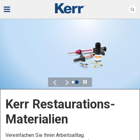
Play
Kerr Endodontie
Bewahren Sie, was wichtig ist – ganz bequem.
Kontrolle, Flexibilität und Zuverlässigkeit sind
entscheidend für Ihre Endodontieprodukte.