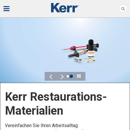
Play
Kerr Endodontie
Bewahren Sie, was wichtig ist – ganz bequem.
Kontrolle, Flexibilität und Zuverlässigkeit sind
entscheidend für Ihre Endodontieprodukte.