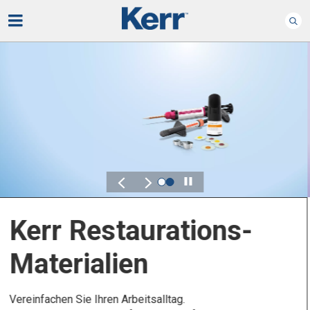
Play
Kerr Endodontie
Bewahren Sie, was wichtig ist – ganz bequem.
Kontrolle, Flexibilität und Zuverlässigkeit sind
entscheidend für Ihre Endodontieprodukte.