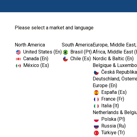
Please select a market and language
North America
South America
Europe, Middle East,
Home
Clinical Cases-EMEA
United States (En)
Brasil (Pt)
Africa, Middle East (
Canada (En)
Chile (Es)
Nordic & Baltic (En)
México (Es)
Belgique & Luxembou
Česká Republika
Deutschland, Österre
Europe (En)
España (Es)
France (Fr)
Italia (It)
Netherlands & Belgi
Polska (Pl)
Russia (Ru)
Türkiye (Tr)