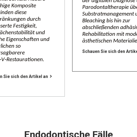
der digitalen Diagnose
ähige Komposite
Parodontaltherapie üb
inden diese
Substratmanagement 
hränkungen durch
Bleaching bis hin zur
serte Festigkeit,
abschließenden adhäsi
ächenstabilität und
Rehabilitation mit mo
he Eigenschaften und
ästhetischen Materiali
lichen so
Schauen Sie sich den Artik
rsagbarere
‑V‑Restaurationen.
 Sie sich den Artikel an
Endodontische Fälle