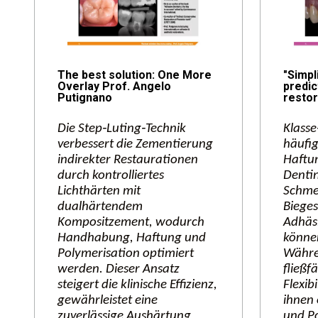
The best solution: One More
"Simpl
Overlay Prof. Angelo
predic
Putignano
restor
Die Step‑Luting‑Technik
Klasse
verbessert die Zementierung
häufig
indirekter Restaurationen
Haftu
durch kontrolliertes
Dentin
Lichthärten mit
Schmel
dualhärtendem
Biege
Kompositzement, wodurch
Adhäs
Handhabung, Haftung und
können
Polymerisation optimiert
Währe
werden. Dieser Ansatz
fließf
steigert die klinische Effizienz,
Flexibi
gewährleistet eine
ihnen 
zuverlässige Aushärtung
und Po