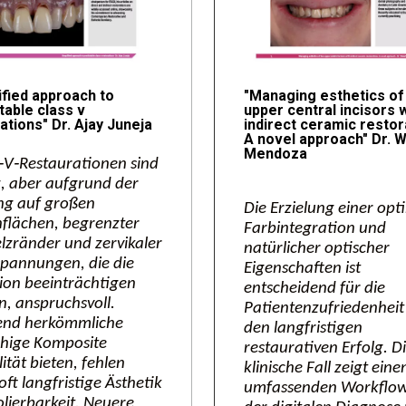
ified approach to
"Managing esthetics of
table class v
upper central incisors 
ations" Dr. Ajay Juneja
indirect ceramic restor
A novel approach" Dr. W
Mendoza
‑V‑Restaurationen sind
, aber aufgrund der
ng auf großen
Die Erzielung einer op
flächen, begrenzter
Farbintegration und
zränder und zervikaler
natürlicher optischer
spannungen, die die
Eigenschaften ist
ion beeinträchtigen
entscheidend für die
, anspruchsvoll.
Patientenzufriedenheit
nd herkömmliche
den langfristigen
ähige Komposite
restaurativen Erfolg. D
lität bieten, fehlen
klinische Fall zeigt eine
oft langfristige Ästhetik
umfassenden Workflow
lierbarkeit. Neuere