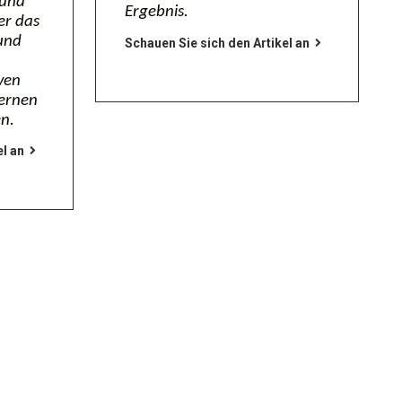
 und
Ergebnis.
er das
und
Schauen Sie sich den Artikel an
ven
dernen
en.
el an