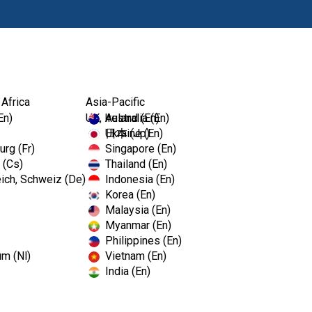
Produkte
Fort
 Africa
Asia-Pacific
En)
UK, Ireland (En)
Australia (En)
Ukraine (En)
日本 (Jp)
rg (Fr)
Singapore (En)
 (Cs)
Thailand (En)
ich, Schweiz (De)
Indonesia (En)
Korea (En)
Malaysia (En)
Myanmar (En)
Philippines (En)
um (Nl)
Vietnam (En)
India (En)