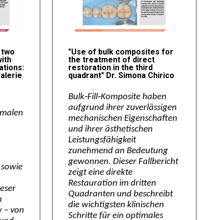
 two
"Use of bulk composites for
with
the treatment of direct
ations:
restoration in the third
alerie
quadrant" Dr. Simona Chirico
Bulk‑Fill‑Komposite haben
aufgrund ihrer zuverlässigen
timalen
mechanischen Eigenschaften
und ihrer ästhetischen
Leistungsfähigkeit
zunehmend an Bedeutung
gewonnen. Dieser Fallbericht
 sowie
zeigt eine direkte
Restauration im dritten
ieser
Quadranten und beschreibt
n
die wichtigsten klinischen
 – von
Schritte für ein optimales