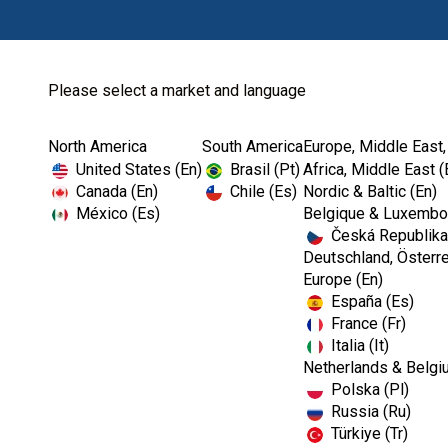
Please select a market and language
North America
South America
Europe, Middle East,
Home
Endodontics
Ultrasonics
United States (En)
Brasil (Pt)
Africa, Middle East (
Canada (En)
Chile (Es)
Nordic & Baltic (En)
México (Es)
Belgique & Luxembou
Česká Republika
Deutschland, Österre
Europe (En)
España (Es)
France (Fr)
Italia (It)
Ultrasonics
Netherlands & Belgi
Polska (Pl)
Russia (Ru)
Türkiye (Tr)