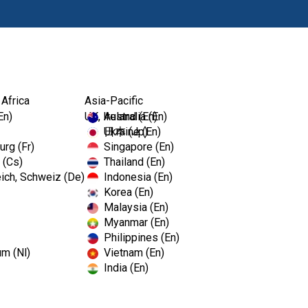
Produkte
Fort
 Africa
Asia-Pacific
En)
UK, Ireland (En)
Australia (En)
Ukraine (En)
日本 (Jp)
rg (Fr)
Singapore (En)
 (Cs)
Thailand (En)
ich, Schweiz (De)
Indonesia (En)
Korea (En)
Malaysia (En)
Myanmar (En)
Philippines (En)
um (Nl)
Vietnam (En)
India (En)