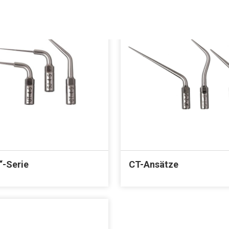
“-Serie
CT-Ansätze