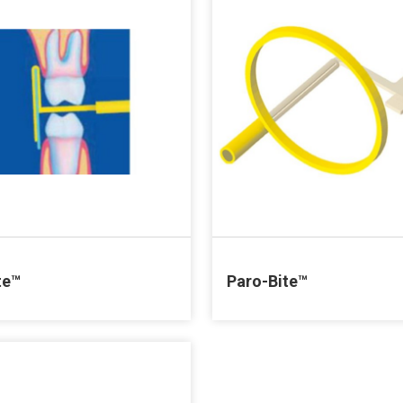
te™
Paro-Bite™