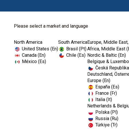
Please select a market and language
North America
South America
Europe, Middle East,
Home
Diagnose
United States (En)
Brasil (Pt)
Africa, Middle East (
Canada (En)
Chile (Es)
Nordic & Baltic (En)
México (Es)
Belgique & Luxembou
Česká Republika
Deutschland, Österre
Europe (En)
España (Es)
France (Fr)
Italia (It)
Diagnose
Netherlands & Belgi
Polska (Pl)
Russia (Ru)
Türkiye (Tr)