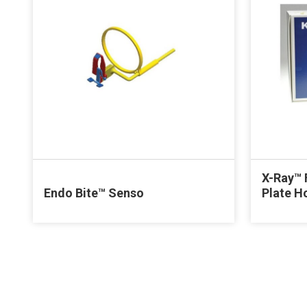
X-Ray™ 
Endo Bite™ Senso
Plate H