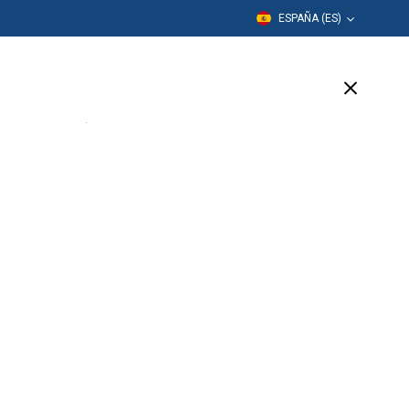
ESPAÑA (ES)
Formación
Empresa
Soporte
(10 Available)