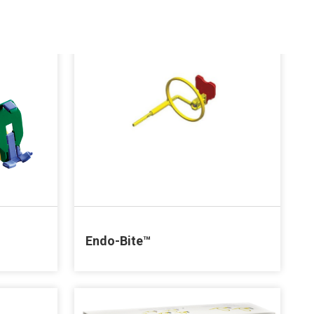
Endo-Bite™