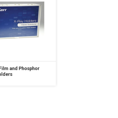
Film and Phosphor
olders