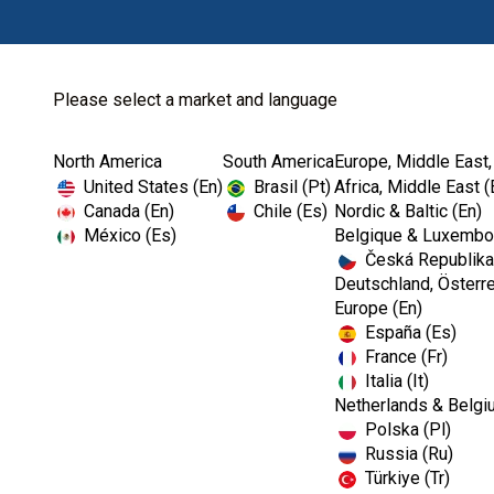
Please select a market and language
North America
South America
Europe, Middle East,
Home
Endodontics
Irrigation
United States (En)
Brasil (Pt)
Africa, Middle East (
Canada (En)
Chile (Es)
Nordic & Baltic (En)
México (Es)
Belgique & Luxembou
Česká Republika
Deutschland, Österre
Europe (En)
España (Es)
France (Fr)
Italia (It)
Netherlands & Belgi
Polska (Pl)
Russia (Ru)
Türkiye (Tr)