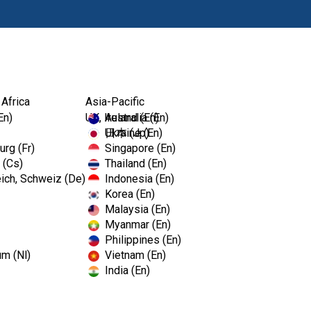
Productos
 Africa
Asia-Pacific
En)
UK, Ireland (En)
Australia (En)
Ukraine (En)
日本 (Jp)
rg (Fr)
Singapore (En)
 (Cs)
Thailand (En)
ich, Schweiz (De)
Indonesia (En)
Korea (En)
Malaysia (En)
Myanmar (En)
Philippines (En)
um (Nl)
Vietnam (En)
India (En)