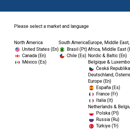
Please select a market and language
North America
South America
Europe, Middle East,
Home
Kerr Restoratives
Dental Bonding Ag...
United States (En)
Brasil (Pt)
Africa, Middle East (
Canada (En)
Chile (Es)
Nordic & Baltic (En)
México (Es)
Belgique & Luxembou
Česká Republika
Deutschland, Österre
Europe (En)
España (Es)
France (Fr)
Italia (It)
Dental Bonding Agents
Netherlands & Belgi
Polska (Pl)
Russia (Ru)
Türkiye (Tr)