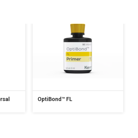
rsal
OptiBond™ FL