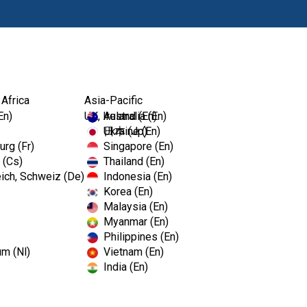
Productos
 Africa
Asia-Pacific
En)
UK, Ireland (En)
Australia (En)
Ukraine (En)
日本 (Jp)
rg (Fr)
Singapore (En)
 (Cs)
Thailand (En)
ich, Schweiz (De)
Indonesia (En)
Korea (En)
Malaysia (En)
Myanmar (En)
Philippines (En)
um (Nl)
Vietnam (En)
India (En)