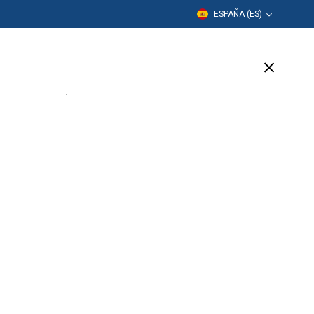
ESPAÑA (ES)
Formación
Empresa
Soporte
(6 Available)