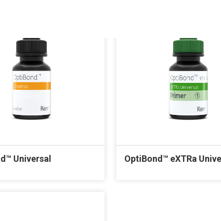
d™ Universal
OptiBond™ eXTRa Unive