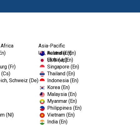
Productos
 Africa
Asia-Pacific
En)
UK, Ireland (En)
Australia (En)
Ukraine (En)
日本 (Jp)
rg (Fr)
Singapore (En)
 (Cs)
Thailand (En)
ich, Schweiz (De)
Indonesia (En)
Korea (En)
Malaysia (En)
Myanmar (En)
Philippines (En)
um (Nl)
Vietnam (En)
India (En)