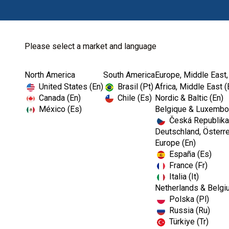
Please select a market and language
North America
South America
Europe, Middle East,
Home
Kerr TotalCare
Instrument Proces...
United States (En)
Brasil (Pt)
Africa, Middle East (
Canada (En)
Chile (Es)
Nordic & Baltic (En)
México (Es)
Belgique & Luxembou
Česká Republika
Deutschland, Österre
Europe (En)
España (Es)
France (Fr)
Italia (It)
Netherlands & Belgi
Polska (Pl)
Russia (Ru)
Türkiye (Tr)