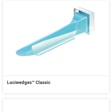
Luciwedges™ Classic