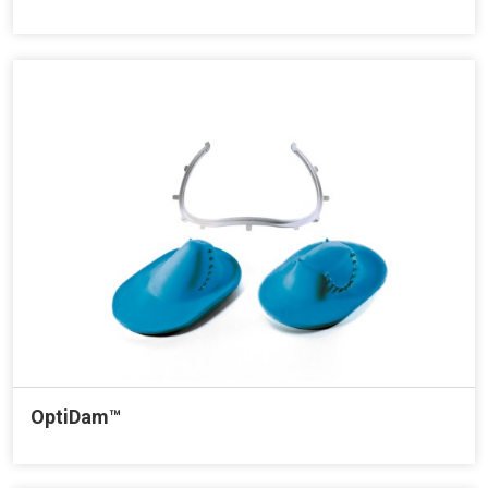
OptiDam™