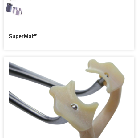
SuperMat™