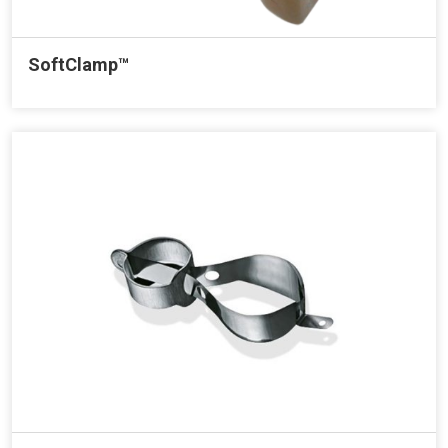
SoftClamp™