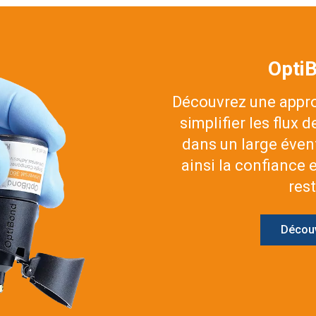
Opti
Découvrez une appro
simplifier les flux 
dans un large évent
ainsi la confiance 
res
Découv