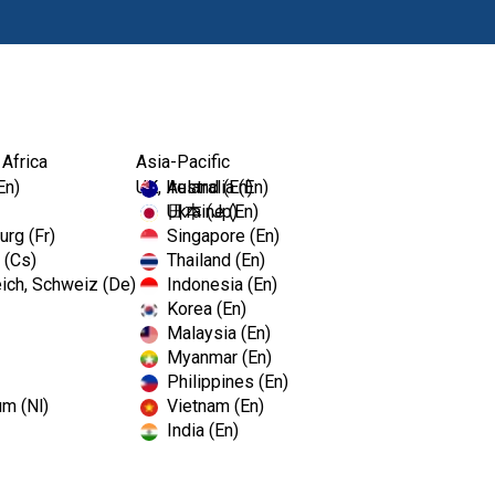
Produits
For
 Africa
Asia-Pacific
En)
UK, Ireland (En)
Australia (En)
Ukraine (En)
日本 (Jp)
rg (Fr)
Singapore (En)
 (Cs)
Thailand (En)
ich, Schweiz (De)
Indonesia (En)
Korea (En)
Malaysia (En)
Myanmar (En)
Philippines (En)
um (Nl)
Vietnam (En)
India (En)