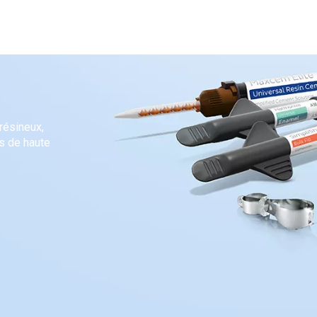
résineux,
s de haute