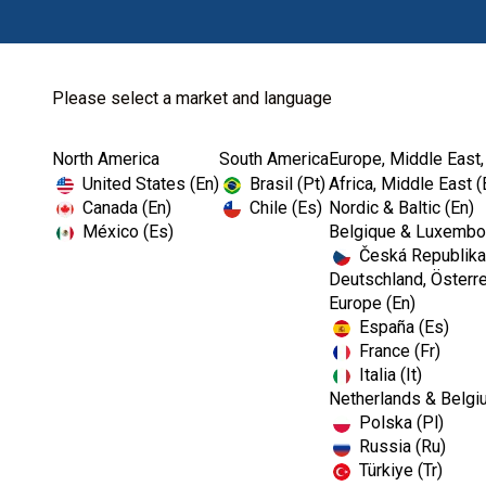
Please select a market and language
North America
South America
Europe, Middle East,
Home
Restoratives-EMEA
United States (En)
Brasil (Pt)
Africa, Middle East (
Canada (En)
Chile (Es)
Nordic & Baltic (En)
México (Es)
Belgique & Luxembou
Česká Republika
Deutschland, Österre
Europe (En)
España (Es)
France (Fr)
Italia (It)
Netherlands & Belgi
Polska (Pl)
Russia (Ru)
Türkiye (Tr)