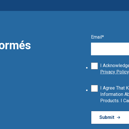
Email
*
formés
I Acknowledge
Privacy Policy
I Agree That 
Information Ab
Products. I C