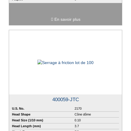
En savoir plus
400059-JTC
U.S. No.
2170
Head Shape
Cône dôme
Head Size (1/10 mm)
0.10
Head Length (mm)
3.7