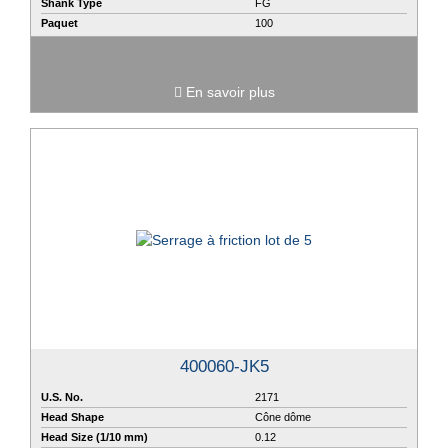
Shank Type
FG
Paquet
100
En savoir plus
400060-JK5
U.S. No.
2171
Head Shape
Cône dôme
Head Size (1/10 mm)
0.12