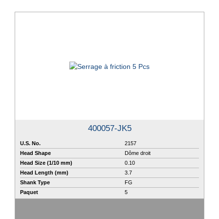
400057-JK5
U.S. No.
2157
Head Shape
Dôme droit
Head Size (1/10 mm)
0.10
Head Length (mm)
3.7
Shank Type
FG
Paquet
5