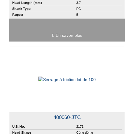
Head Length (mm)
3.7
Shank Type
FG
Paquet
5
En savoir plus
400060-JTC
U.S. No.
2171
Head Shape
Cône dôme