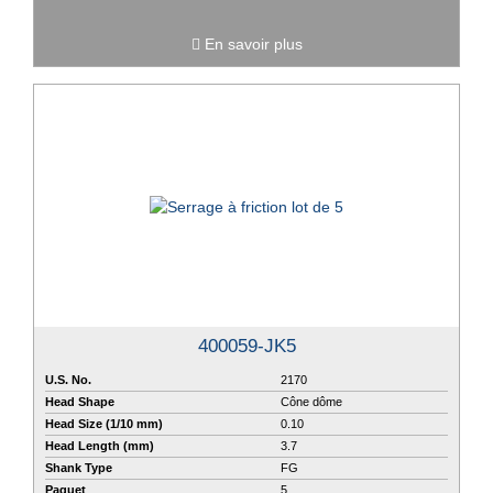
En savoir plus
400059-JK5
U.S. No.
2170
Head Shape
Cône dôme
Head Size (1/10 mm)
0.10
Head Length (mm)
3.7
Shank Type
FG
Paquet
5