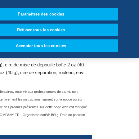
Paramètres des cookies
Switzerland (FR)
Refuser tous les cookies
LABORATORY
Accepter tous les cookies
s dentaires
, cire de mise de dépouille boîte 2 oz (40
 oz (40 g), cire de séparation, rouleau, env.
dentaires, réservé aux professionnels de santé, non
entivement les instructions figurant sur la notice ou sur
mble des produits présentés sur cette page web est fabriqué
ANY TR - Organisme notifié: BSI ;- Date de parution