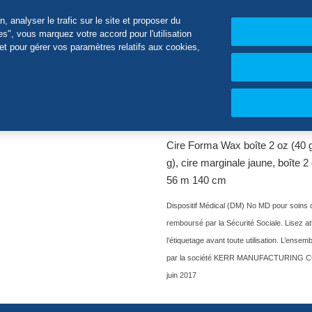
e télèchargement
Notre société
 analyser le trafic sur le site et proposer du
s", vous marquez votre accord pour l'utilisation
et pour gérer vos paramètres relatifs aux cookies,
es
Autres cires
Cire
Cire Forma Wax boîte 2 oz (40 g)
g), cire marginale jaune, boîte 2
56 m 140 cm
Dispositif Médical (DM) No MD pour soins 
remboursé par la Sécurité Sociale. Lisez att
l’étiquetage avant toute utilisation. L’ense
par la société KERR MANUFACTURING COMP
juin 2017