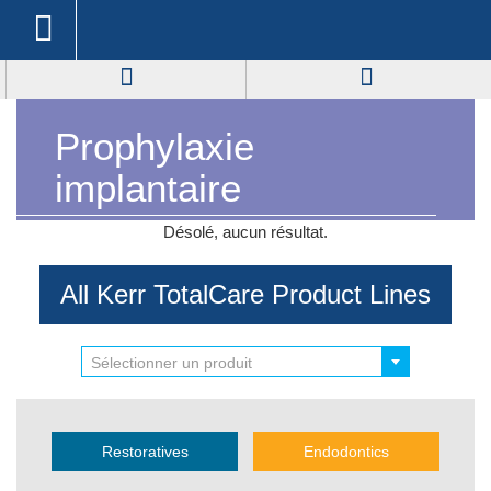
Prophylaxie
implantaire
Désolé, aucun résultat.
All Kerr TotalCare Product Lines
Sélectionner un produit
Restoratives
Endodontics