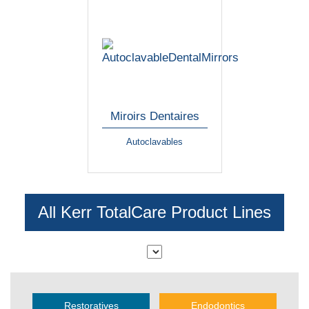
Miroirs Dentaires
Autoclavables
All Kerr TotalCare Product Lines
Restoratives
Endodontics