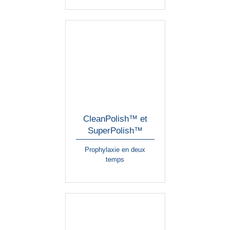
CleanPolish™ et
SuperPolish™
Prophylaxie en deux
temps