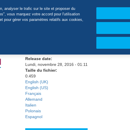
e télèchargement
Notre société
 analyser le trafic sur le site et proposer du
s", vous marquez votre accord pour l'utilisation
et pour gérer vos paramètres relatifs aux cookies,
EN_Maxcem-Elite-Ch
Type de document:
Brochure produit
Release date:
Lundi, novembre 28, 2016 - 01:11
Taille du fichier:
0.459
English (UK)
English (US)
Français
Allemand
Italien
Polonais
Espagnol