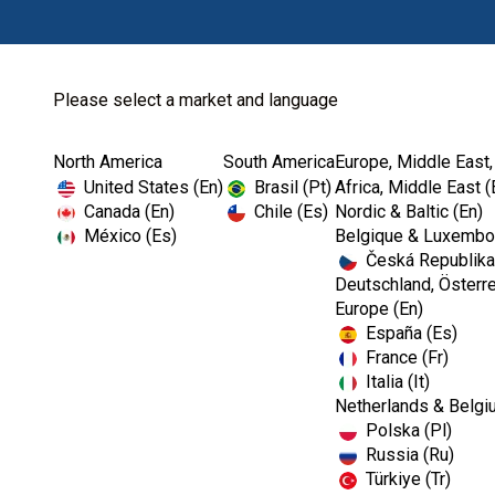
Please select a market and language
North America
South America
Europe, Middle East,
Home
Contact Us-EMEA
United States (En)
Brasil (Pt)
Africa, Middle East (
Canada (En)
Chile (Es)
Nordic & Baltic (En)
México (Es)
Belgique & Luxembou
Česká Republika
Deutschland, Österre
Europe (En)
España (Es)
France (Fr)
Italia (It)
Netherlands & Belgi
Polska (Pl)
Russia (Ru)
Türkiye (Tr)