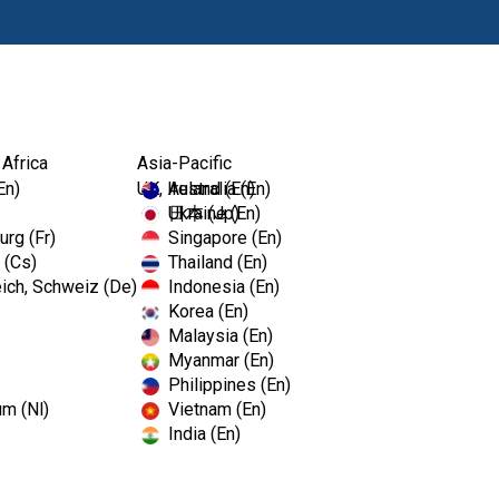
Produits
For
 Africa
Asia-Pacific
En)
UK, Ireland (En)
Australia (En)
Ukraine (En)
日本 (Jp)
rg (Fr)
Singapore (En)
 (Cs)
Thailand (En)
ich, Schweiz (De)
Indonesia (En)
Korea (En)
Malaysia (En)
Myanmar (En)
Philippines (En)
um (Nl)
Vietnam (En)
India (En)