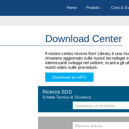
Salta
Home
Prodotti
Corsi & Ev
al
contenuto
principale
Download Center
Il nostro centro risorse Kerr Library è una ri
rimanere aggiornato sulle nuove tecnologie e su
interessanti sviluppi nel settore, scarica gli ult
nostri video sulle procedure.
Download an eIFU
Ricerca SDS
Scheda Tecnica di Sicurezza
Seleziona un prodotto