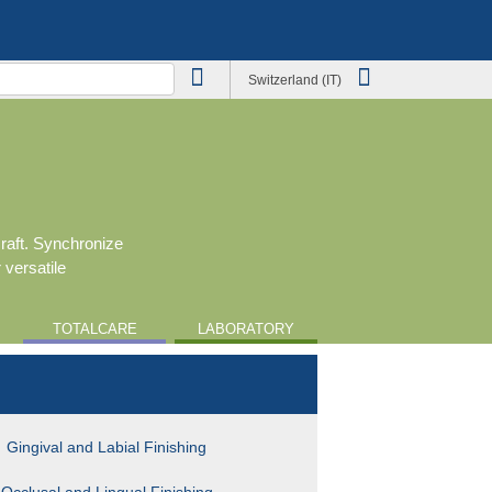
Switzerland (IT)
craft. Synchronize
 versatile
TOTALCARE
LABORATORY
Gingival and Labial Finishing