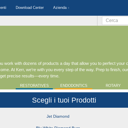
enti
Download Center
Azienda
u work with dozens of products a day that allow you to perfect your 
me. At Kerr, we’re with you every step of the way. Prep to finish, our
 get precise results—every time.
RESTORATIVES
ENDODONTICS
ROTARY
Scegli i tuoi Prodotti
Jet Diamond