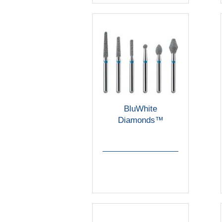
BluWhite
Diamonds™