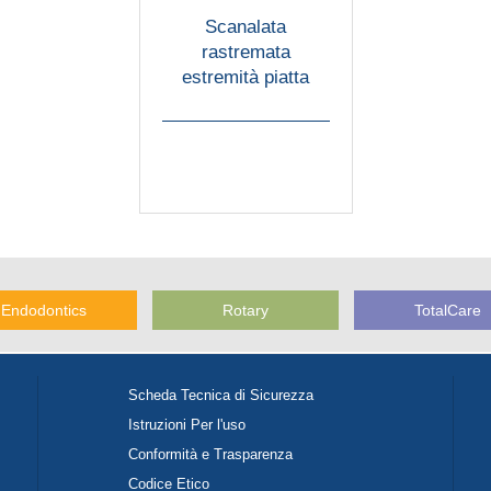
Scanalata
rastremata
estremità piatta
Endodontics
Rotary
TotalCare
Scheda Tecnica di Sicurezza
Istruzioni Per l'uso
Conformità e Trasparenza
Codice Etico