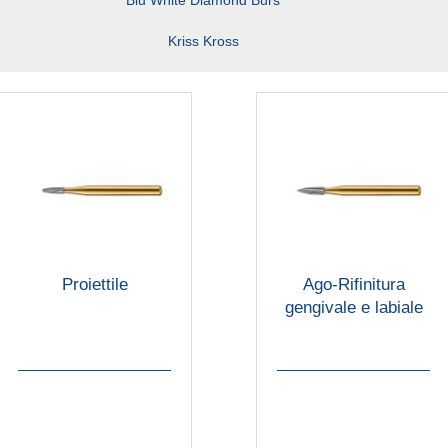
Blu White Diamond Burs
Kriss Kross
Proiettile
Ago-Rifinitura
gengivale e labiale