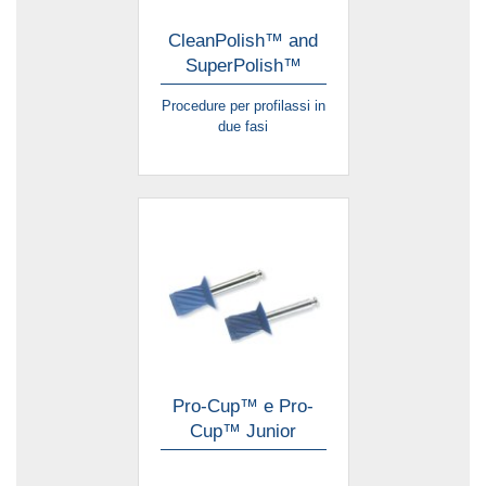
CleanPolish™ and
SuperPolish™
Procedure per profilassi in
due fasi
Pro-Cup™ e Pro-
Cup™ Junior