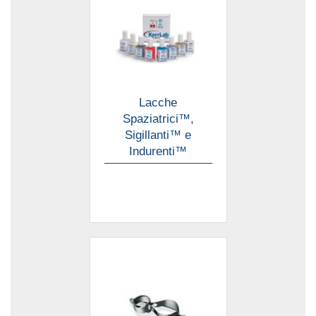
Lacche
Spaziatrici™,
Sigillanti™ e
Indurenti™