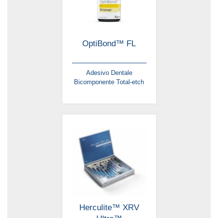
OptiBond™ FL
Adesivo Dentale
Bicomponente Total-etch
Herculite™ XRV