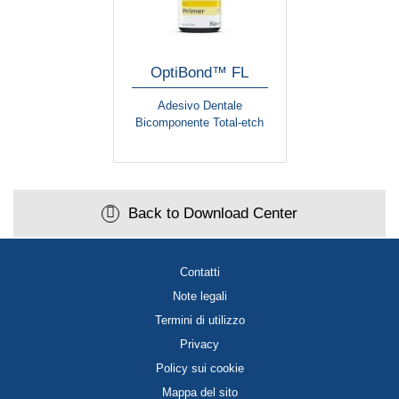
OptiBond™ FL
Adesivo Dentale
Bicomponente Total-etch
Back to Download Center
Contatti
Note legali
Termini di utilizzo
Privacy
Policy sui cookie
Mappa del sito