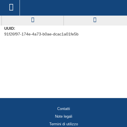
UUID:
91f26f97-174e-4a73-b0ae-dcac1a01fe5b
Contatti
Note legali
Termini di utilizzo