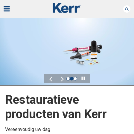
Play
Kerr voor DSO
Ontdek oplossingen die zijn ontworpen om de prestaties
binnen uw Dental Service Organization te verbeteren.