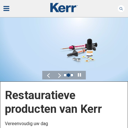
Play
Kerr voor DSO
Ontdek oplossingen die zijn ontworpen om de prestaties
binnen uw Dental Service Organization te verbeteren.