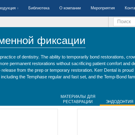
родукция
Библиотека
О компании
Мероприятия
Конт
менной фиксации
practice of dentistry. The ability to temporarily bond restorations, cro
more permanent restorations without sacrificing patient comfort and de
 release from the prep or temporary restoration. Kerr Dental is proud t
e, including the Temphase regular and fast set, and the Temp-Bond fami
МАТЕРИАЛЫ ДЛЯ
РЕСТАВРАЦИИ
ЭНДОДОНТИЯ