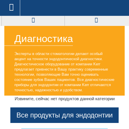
Диагностика
Эксперты в области стоматологии делают особый
акцент на точности эндодонтической диагностики.
Диагностическое оборудование от компании Kerr
предлагает привнести в Вашу практику современные
технологии, позволяющие Вам точно оценивать
состояние зубов Ваших пациентов. Все диагностические
приборы для эндодонтии от компании Kerr отличаются
точностью, надежностью и удобством.
Извините, сейчас нет продуктов данной категории
Все продукты для эндодонтии