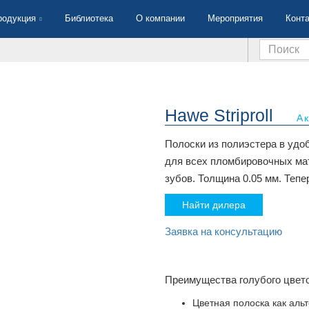
родукция
Библиотека
О компании
Мероприятия
Конт
Hawe Striproll
А
Полоски из полиэстера в удо
для всех пломбировочных ма
зубов. Толщина 0.05 мм. Тепе
Найти дилера
Заявка на консультацию
Преимущества голубого цвето
Цветная полоска как аль