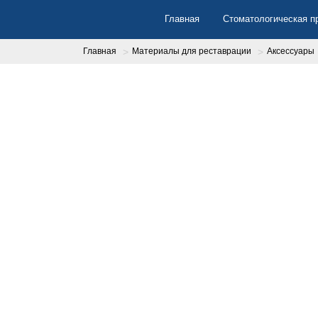
Перейти
Главная
Стоматологическая п
к
основному
содержанию
Главная
Материалы для реставрации
Аксессуары