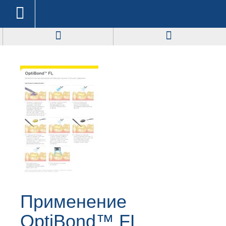
Применение
OptiBond™ FL