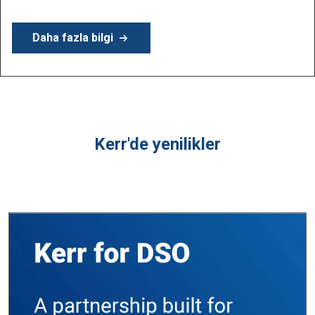
D
aha fazla bilgi
Kerr'de yenilikler