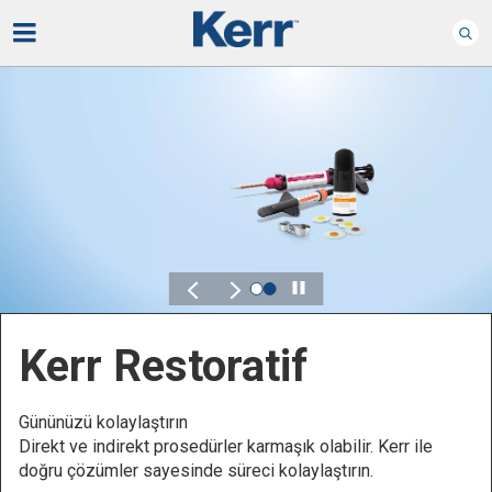
Play
Ke
rr Restoratif
Öneml
üzü kolaylaştırın
Kontr
t ve indirekt prosedürler karmaşık olabilir. Kerr ile
unsurl
 çözümler sayesinde süreci kolaylaştırın.