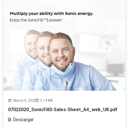
Marzo 5, 2020
2.14 MB
07022020_SonicFill3-Sales-Sheet_A4_web_UK.pdf
Descargar