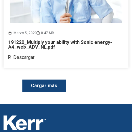
Marzo 5, 2020
0.47 MB
191220_Multiply your ability with Sonic energy-
A4_web_ADV_NL.pdf
Descargar
P
Cargar más
a
g
i
n
a
t
i
o
n