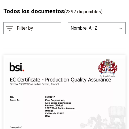
Todos los documentos
(2397 disponibles)
O
Filter by
Nombre: A–Z
List
r
d
e
n
a
r
p
o
r