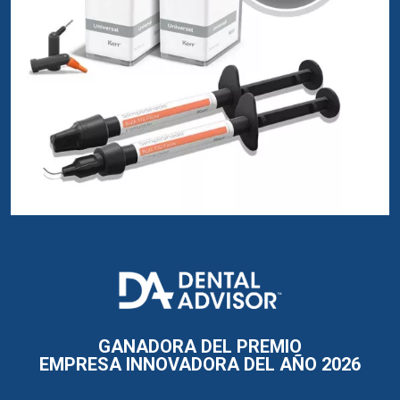
I
m
a
g
e
GANADORA DEL PREMIO
EMPRESA INNOVADORA DEL AÑO 2026