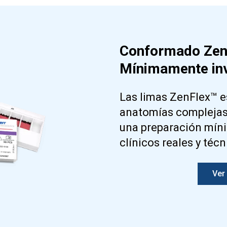
Conformado ZenF
Mínimamente inv
Las limas ZenFlex™ e
anatomías complejas 
una preparación mín
clínicos reales y téc
Ver