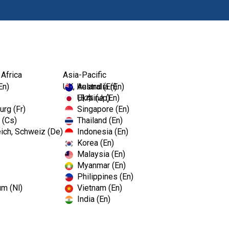
Productos
 Africa
Asia-Pacific
En)
UK, Ireland (En)
Australia (En)
Ukraine (En)
日本 (Jp)
rg (Fr)
Singapore (En)
 (Cs)
Thailand (En)
ich, Schweiz (De)
Indonesia (En)
Korea (En)
Malaysia (En)
Myanmar (En)
Philippines (En)
um (Nl)
Vietnam (En)
India (En)