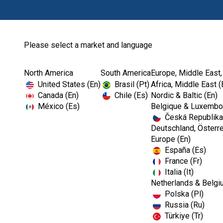
Please select a market and language
North America
South America
Europe, Middle East,
Home
Endodontics-EMEA
United States (En)
Brasil (Pt)
Africa, Middle East (
Canada (En)
Chile (Es)
Nordic & Baltic (En)
México (Es)
Belgique & Luxembou
Česká Republika
Deutschland, Österre
Europe (En)
España (Es)
France (Fr)
Italia (It)
Netherlands & Belgi
Polska (Pl)
Russia (Ru)
Türkiye (Tr)