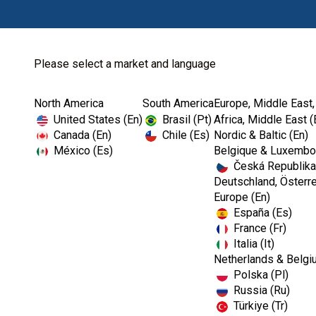
Please select a market and language
North America
South America
Europe, Middle East,
United States (En)
Brasil (Pt)
Africa, Middle East (
Canada (En)
Chile (Es)
Nordic & Baltic (En)
México (Es)
Belgique & Luxembou
Česká Republika
Deutschland, Österre
Europe (En)
España (Es)
France (Fr)
Italia (It)
Netherlands & Belgi
Polska (Pl)
Russia (Ru)
Kerr Restauration
Türkiye (Tr)