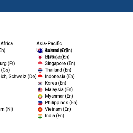
Produkte
Fort
 Africa
Asia-Pacific
En)
UK, Ireland (En)
Australia (En)
Ukraine (En)
日本 (Jp)
rg (Fr)
Singapore (En)
 (Cs)
Thailand (En)
ich, Schweiz (De)
Indonesia (En)
Korea (En)
Malaysia (En)
Myanmar (En)
Philippines (En)
um (Nl)
Vietnam (En)
India (En)
s-