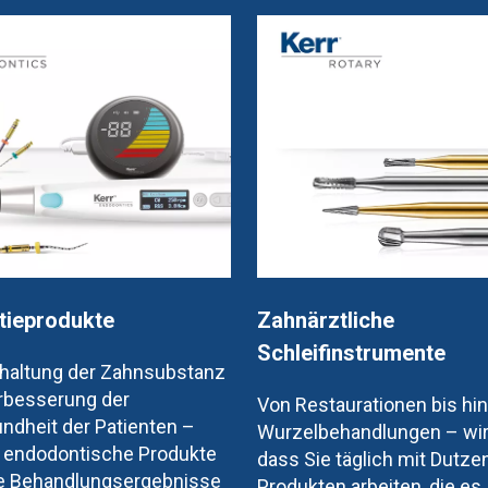
tieprodukte
Zahnärztliche
Schleifinstrumente
rhaltung der Zahnsubstanz
erbesserung der
Von Restaurationen bis hin
dheit der Patienten –
Wurzelbehandlungen – wir
e endodontische Produkte
dass Sie täglich mit Dutz
e Behandlungsergebnisse
Produkten arbeiten, die es