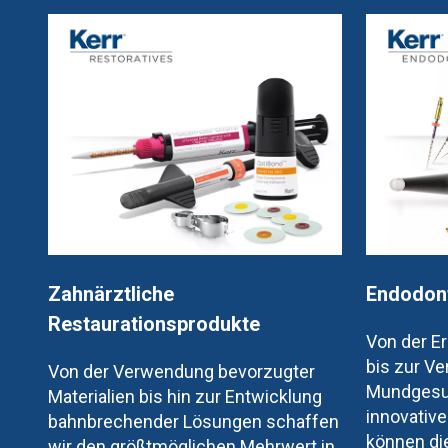
Zahnärztliche
Endodon
Restaurationsprodukte
Von der E
bis zur V
Von der Verwendung bevorzugter
Mundgesun
Materialien bis hin zur Entwicklung
innovativ
bahnbrechender Lösungen schaffen
können di
wir den größtmöglichen Mehrwert in